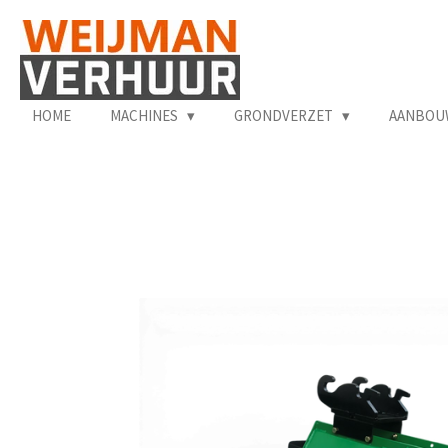
Ga
direct
naar
de
hoofdinhoud
HOME
MACHINES
GRONDVERZET
AANBOU