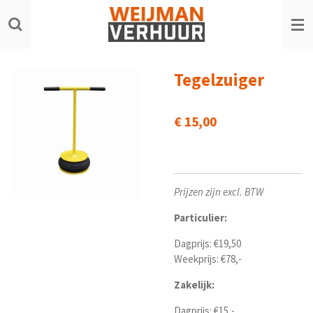
Ga
direct
naar
de
hoofdinhoud
Tegelzuiger
€ 15,00
Prijzen zijn excl. BTW
Particulier:
Dagprijs: €19,50
Weekprijs: €78,-
Zakelijk:
Dagprijs: €15,-